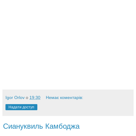
Igor Orlov
о
19:30
Немає коментарів:
Надати доступ
Сиануквиль Камбоджа