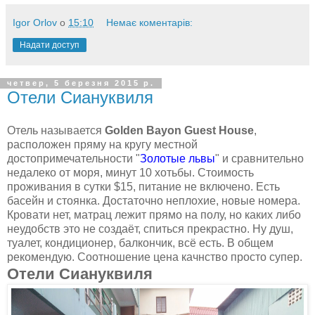
Igor Orlov
о
15:10
Немає коментарів:
Надати доступ
четвер, 5 березня 2015 р.
Отели Сиануквиля
Отель называется
Golden Bayon Guest House
,
расположен пряму на кругу местной
достопримечательности "
Золотые львы
" и сравнительно
недалеко от моря, минут 10 хотьбы. Стоимость
проживания в сутки $15, питание не включено. Есть
басейн и стоянка. Достаточно неплохие, новые номера.
Кровати нет, матрац лежит прямо на полу, но каких либо
неудобств это не создаёт, спиться прекрастно. Ну душ,
туалет, кондиционер, балкончик, всё есть. В общем
рекомендую. Соотношение цена качнство просто супер.
Отели Сиануквиля